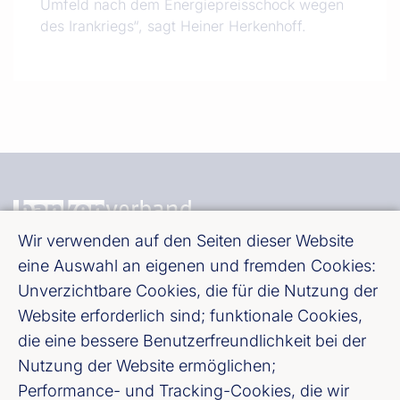
Umfeld nach dem Energiepreisschock wegen
des Irankriegs“, sagt Heiner Herkenhoff.
Wir verwenden auf den Seiten dieser Website
eine Auswahl an eigenen und fremden Cookies:
Bundesverband deutscher Banken e. V.
Unverzichtbare Cookies, die für die Nutzung der
Burgstraße 28, 10178 Berlin
Website erforderlich sind; funktionale Cookies,
die eine bessere Benutzerfreundlichkeit bei der
Fußzeile (Bankenverband)
Impressum
Nutzung der Website ermöglichen;
Performance- und Tracking-Cookies, die wir