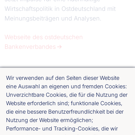
Wirtschaftspolitik in Ostdeutschland mit
Meinungsbeiträgen und Analysen.
Webseite des ostdeutschen
Bankenverbandes
Wir verwenden auf den Seiten dieser Website
eine Auswahl an eigenen und fremden Cookies:
Unverzichtbare Cookies, die für die Nutzung der
Website erforderlich sind; funktionale Cookies,
Bundesverband deutscher Banken e. V.
die eine bessere Benutzerfreundlichkeit bei der
Burgstraße 28, 10178 Berlin
Nutzung der Website ermöglichen;
Performance- und Tracking-Cookies, die wir
Fußzeile (Bankenverband)
Impressum