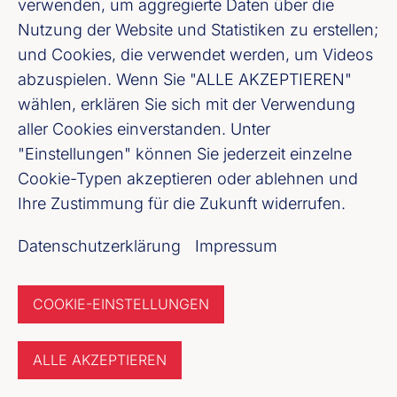
verwenden, um aggregierte Daten über die
Lothar Wand
Nutzung der Website und Statistiken zu erstellen;
und Cookies, die verwendet werden, um Videos
Recht und Geldwäscheprävention
abzuspielen. Wenn Sie "ALLE AKZEPTIEREN"
wählen, erklären Sie sich mit der Verwendung
+49 (30) 1663 3130
aller Cookies einverstanden. Unter
E-Mail senden
"Einstellungen" können Sie jederzeit einzelne
Cookie-Typen akzeptieren oder ablehnen und
Ihre Zustimmung für die Zukunft widerrufen.
Datenschutzerklärung
Impressum
COOKIE-EINSTELLUNGEN
Anna-Lara Weigert, LL.M.
ALLE AKZEPTIEREN
Recht und Geldwäscheprävention