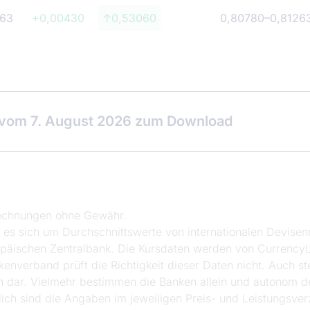
263
+0,00430
↑0,53060
0,80780
–
0,8126
 vom 7. August 2026 zum Download
rechnungen ohne Gewähr.
t es sich um Durchschnittswerte von internationalen Devise
päischen Zentralbank. Die Kursdaten werden von CurrencyL
kenverband prüft die Richtigkeit dieser Daten nicht. Auch st
ken dar. Vielmehr bestimmen die Banken allein und autonom 
 sind die Angaben im jeweiligen Preis- und Leistungsverzei