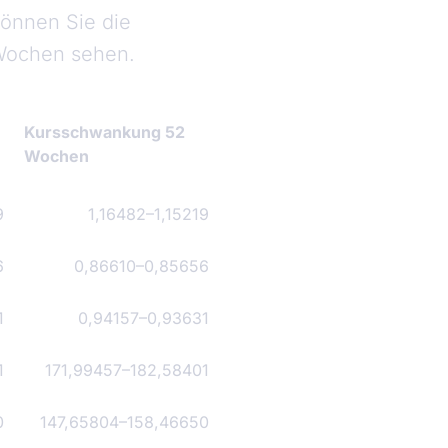
können Sie die
Wochen sehen.
Kursschwankung 52
Wochen
9
1,16482
–
1,15219
6
0,86610
–
0,85656
1
0,94157
–
0,93631
1
171,99457
–
182,58401
0
147,65804
–
158,46650