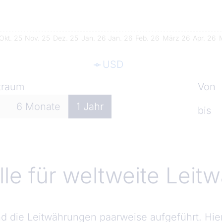
Okt. 25
Nov. 25
Dez. 25
Jan. 26
Jan. 26
Feb. 26
März 26
Apr. 26
USD
traum
Von
e
6
Monate
1
Jahr
bis
lle für weltweite Lei
ind die Leitwährungen paarweise aufgeführt. Hie