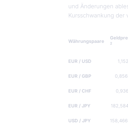
und Änderungen ablese
Kursschwankung der 
Geldpre
Währungspaare
2
EUR
/
USD
1,15
EUR
/
GBP
0,85
EUR
/
CHF
0,93
EUR
/
JPY
182,58
USD
/
JPY
158,46