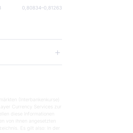
3
0,80834
–
0,81263
nmärkten (Interbankenkurse)
ayer Currency Services zur
ellen diese Informationen
den von ihnen angesetzten
chnis. Es gilt also: In der