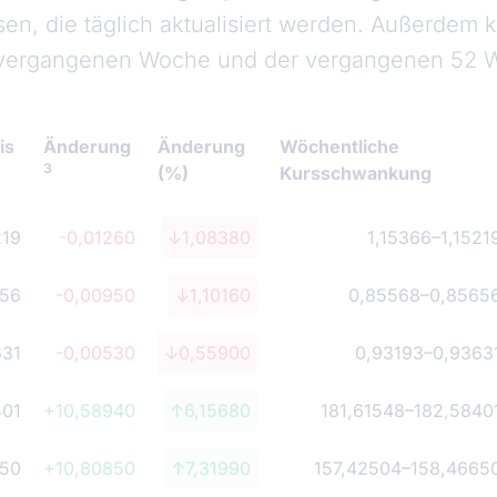
n, die täglich aktualisiert werden. Außerdem 
vergangenen Woche und der vergangenen 52 
is
Änderung
Änderung
Wöchentliche
3
(%)
Kursschwankung
219
-0,01260
↓1,08380
1,15366
–
1,1521
656
-0,00950
↓1,10160
0,85568
–
0,8565
631
-0,00530
↓0,55900
0,93193
–
0,9363
401
+10,58940
↑6,15680
181,61548
–
182,5840
650
+10,80850
↑7,31990
157,42504
–
158,4665