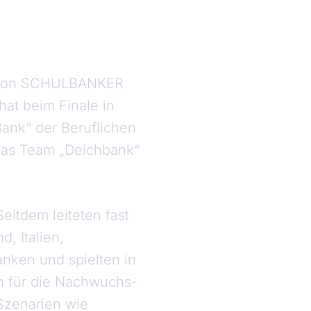
r von SCHULBANKER
at beim Finale in
ank“ der Beruflichen
 das Team „Deichbank“
eitdem leiteten fast
, Italien,
nken und spielten in
en für die Nachwuchs-
 Szenarien wie