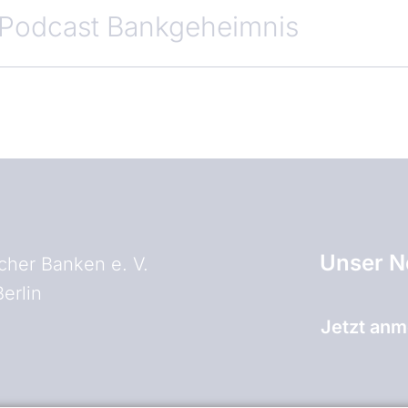
 Podcast Bankgeheimnis
Unser N
her Banken e. V.
erlin
Jetzt anm
and)