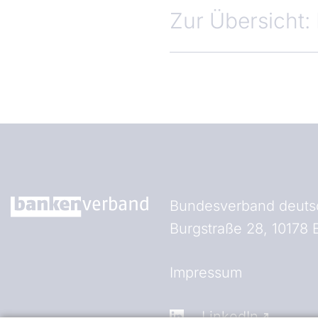
Zur Übersicht:
Bundesverband deutsc
Burgstraße 28, 10178 B
Fußzeile (Bankenverb
Impressum
LinkedIn