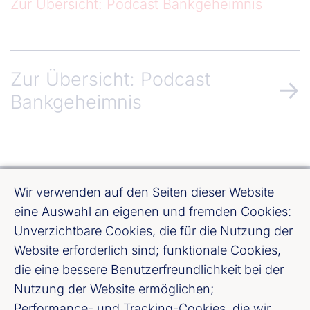
Zur Übersicht: Podcast Bankgeheimnis
Zur Übersicht: Podcast
Bankgeheimnis
Wir verwenden auf den Seiten dieser Website
eine Auswahl an eigenen und fremden Cookies:
Unverzichtbare Cookies, die für die Nutzung der
Website erforderlich sind; funktionale Cookies,
Bundesverband deutscher Banken e. V.
die eine bessere Benutzerfreundlichkeit bei der
Burgstraße 28, 10178 Berlin
Nutzung der Website ermöglichen;
Performance- und Tracking-Cookies, die wir