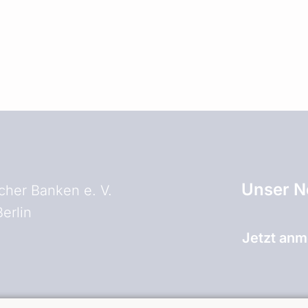
Unser N
her Banken e. V.
erlin
Jetzt anm
and)