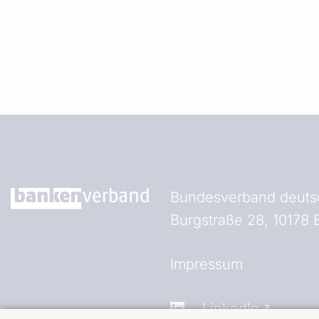
Bundesverband deutsc
Burgstraße 28, 10178 B
Fußzeile (Bankenverb
Impressum
LinkedIn