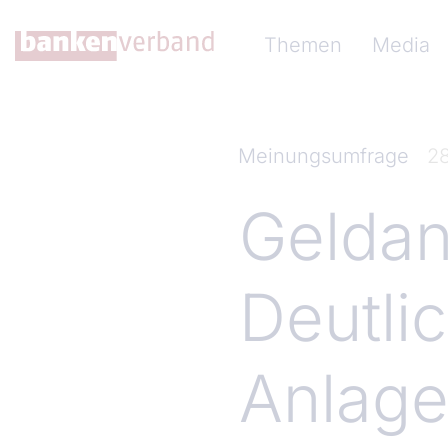
Direkt zum Inhalt
Hauptnavigation (Ba
Themen
Media
Meinungsumfrage
2
Geldan
Deutli
Anlag