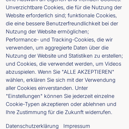
Projekten enthalten, die mit der
Unverzichtbare Cookies, die für die Nutzung der
Energiewende und damit auch der
Website erforderlich sind; funktionale Cookies,
steigenden Notwendigkeit einer
die eine bessere Benutzerfreundlichkeit bei der
funktionierenden Rohstoffversorgung für
Nutzung der Website ermöglichen;
deutsche Unternehmen verbunden sind. Die
Performance- und Tracking-Cookies, die wir
meisten dieser Geschäfte gehen daher weit
verwenden, um aggregierte Daten über die
Nutzung der Website und Statistiken zu erstellen;
über die Interessen einzelner Unternehmen
und Cookies, die verwendet werden, um Videos
oder Banken hinaus und stehen in einem
abzuspielen. Wenn Sie "ALLE AKZEPTIEREN"
deutlich größeren gesellschaftlichen,
wählen, erklären Sie sich mit der Verwendung
politischen und strategischen
aller Cookies einverstanden. Unter
Zusammenhang. Aus unserer Sicht
"Einstellungen" können Sie jederzeit einzelne
rechtfertigen die Größenordnung, die
Cookie-Typen akzeptieren oder ablehnen und
Relevanz und Risikohaftigkeit dieser
Ihre Zustimmung für die Zukunft widerrufen.
Projekte auch eine stärkere staatliche
Datenschutzerklärung
Impressum