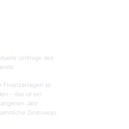
aktuelle Umfrage des
rends:
en Finanzanlagen so
en – das ist ein
rgangenen Jahr
nsehnliche Zinsniveau