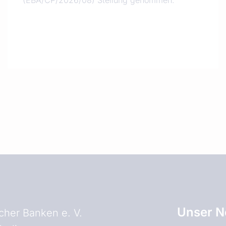
(EBA/CP/2026/08) Stellung genommen.
Unser N
her Banken e. V.