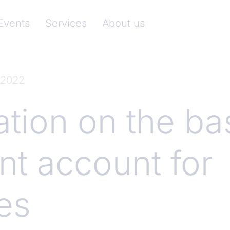
nkenverband)
Events
Services
About us
 2022
ation on the ba
t account for
es