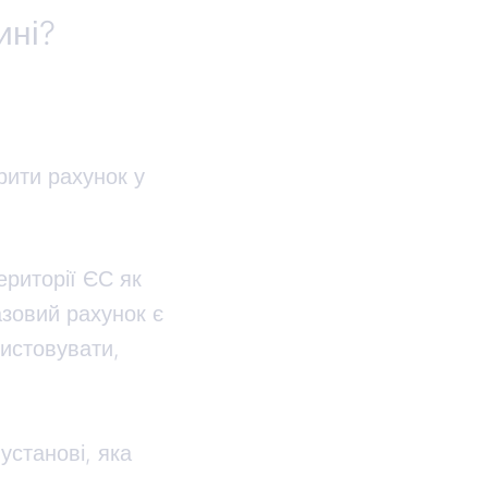
ині?
рити рахунок у
ериторії ЄС як
азовий рахунок є
ристовувати,
установі, яка