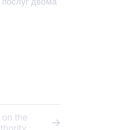
 послуг двома
 on the
thority