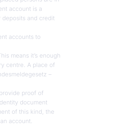
ent account is a
r deposits and credit
ent accounts to
This means it’s enough
ry centre. A place of
undesmeldegesetz –
provide proof of
identity document
ent of this kind, the
r an account.