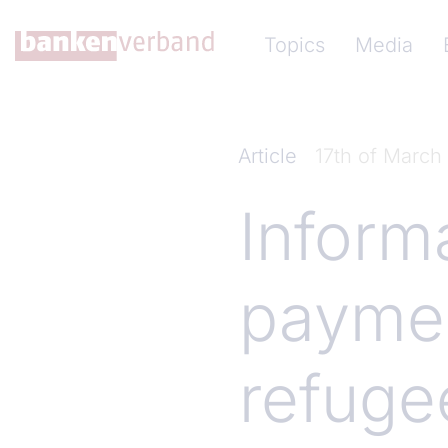
Skip to main content
Hauptnavigation (Ba
Topics
Media
Article
17th of March
Inform
paymen
refuge