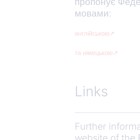
пропонує Феде
мовами:
англійською
та німецькою
Links
Further inform
website of the 