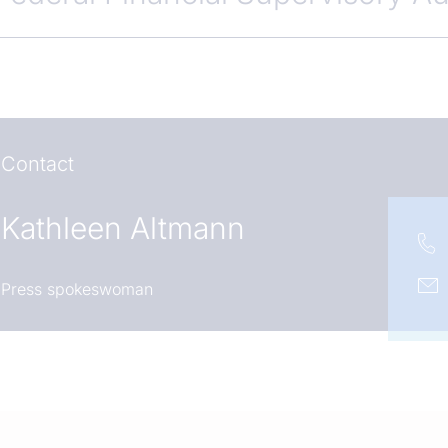
Contact
Kathleen Altmann
Press spokeswoman