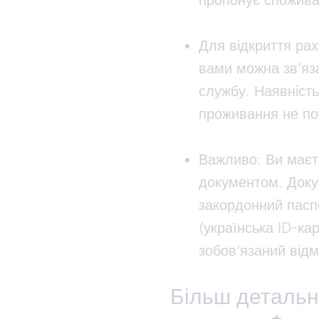
пропонує спожива
Для відкриття рах
вами можна зв’яза
службу. Наявність
проживання не по
Важливо: Ви маєте
документом. Доку
закордонний пасп
(українська ID-ка
зобов’язаний відм
Більш детальн