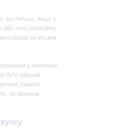
о, достатньо, якщо з
в або консультаційну
реєстрацію за місцем
визнаним у Німеччині
е бути дійсний
дянина України
ль, за законом
хунку