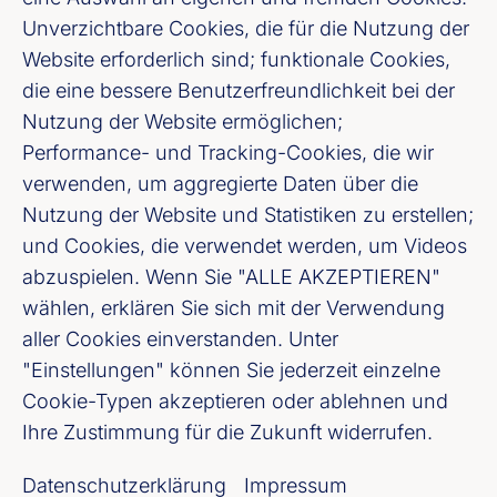
Vereine oder öffentliche Kunden handelt, um
Unverzichtbare Cookies, die für die Nutzung der
Arbeitnehmer, Rentner, Selbstständige oder um
Studierende: Banken stehen ihren Kundinnen
Website erforderlich sind; funktionale Cookies,
und Kunden zur Seite und helfen ihnen, ihre
die eine bessere Benutzerfreundlichkeit bei der
finanziellen Ziele zu erreichen.
Nutzung der Website ermöglichen;
Performance- und Tracking-Cookies, die wir
verwenden, um aggregierte Daten über die
Nutzung der Website und Statistiken zu erstellen;
und Cookies, die verwendet werden, um Videos
abzuspielen. Wenn Sie "ALLE AKZEPTIEREN"
wählen, erklären Sie sich mit der Verwendung
aller Cookies einverstanden. Unter
"Einstellungen" können Sie jederzeit einzelne
Cookie-Typen akzeptieren oder ablehnen und
Bundesverband deutscher Banken e. V.
Ihre Zustimmung für die Zukunft widerrufen.
Burgstraße 28, 10178 Berlin
Datenschutzerklärung
Impressum