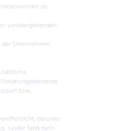
ensinsolvenzen ab.
hren vorübergehenden
on der Unternehmen
usätzliche
te Steuerungselemente
zisiert bzw.
röffentlicht, darunter
. Leider fehlt darin