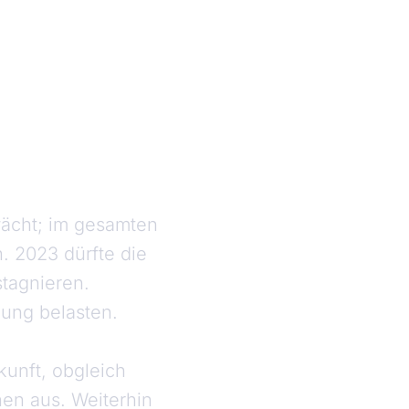
wächt; im gesamten
. 2023 dürfte die
stagnieren.
lung belasten.
kunft, obgleich
nen aus. Weiterhin