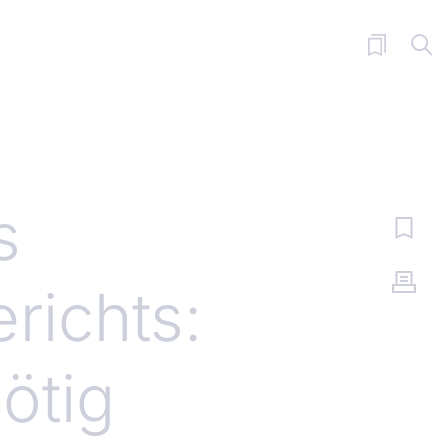
s
richts:
ötig