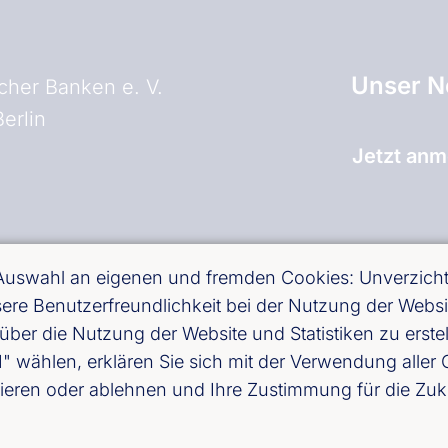
Unser N
her Banken e. V.
erlin
Jetzt anm
and)
 Auswahl an eigenen und fremden Cookies: Unverzichtb
essere Benutzerfreundlichkeit bei der Nutzung der Web
über die Nutzung der Website und Statistiken zu erst
ählen, erklären Sie sich mit der Verwendung aller C
ieren oder ablehnen und Ihre Zustimmung für die Zuk