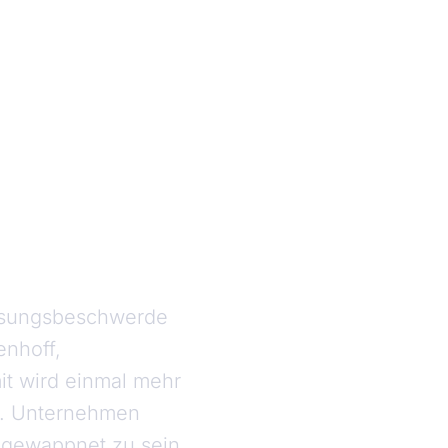
assungsbeschwerde
enhoff,
t wird einmal mehr
n. Unternehmen
 gewappnet zu sein.