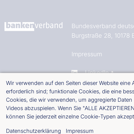
Bundesverband deutsc
Burgstraße 28, 10178 B
Fußzeile (Bankenverb
Impressum
LinkedIn
Wir verwenden auf den Seiten dieser Website eine
Youtube
erforderlich sind; funktionale Cookies, die eine b
Cookies, die wir verwenden, um aggregierte Daten 
Videos abzuspielen. Wenn Sie "ALLE AKZEPTIEREN" w
Cookie-Einstellungen
können Sie jederzeit einzelne Cookie-Typen akzept
Datenschutz
Datenschutzerklärung
Impressum