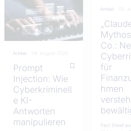
Artikel
05. 
„Claud
Mythos
Co.: N
Artikel
06. August 2026
Cyberri
für
Prompt
Finanz
Injection: Wie
hmen
Cyberkriminell
verste
e KI-
bewälti
Antworten
manipulieren
Fact Sheet a