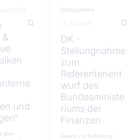
August 2026
Stellungnahme
e
31. Juli 2026
 &
DK -
eue
Stellungnahme
siken
zum
Referentenent
unterne
wurf des
Bundesministe
hen und
riums der
gen“
Finanzen
us dem
Gesetz zur Einführung