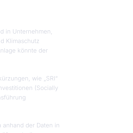
eld in Unternehmen,
nd Klimaschutz
Anlage könnte der
kürzungen, wie „SRI“
nvestitionen (Socially
nsführung
n anhand der Daten in