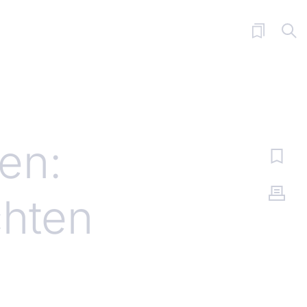
en:
chten