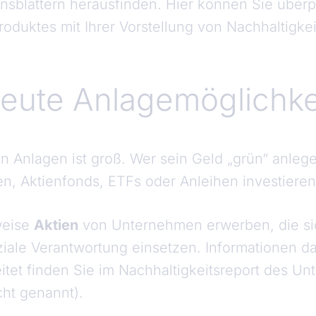
nsblättern herausfinden. Hier können Sie überp
roduktes mit Ihrer Vorstellung von Nachhaltigk
treute Anlagemöglichke
 Anlagen ist groß. Wer sein Geld „grün“ anleg
en, Aktienfonds, ETFs oder Anleihen investieren
weise
Aktien
von Unternehmen erwerben, die sic
ale Verantwortung einsetzen. Informationen da
tet finden Sie im Nachhaltigkeitsreport des U
cht genannt).