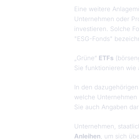
Eine weitere Anlagemö
Unternehmen oder Proj
investieren. Solche F
"ESG-Fonds" bezeich
„Grüne“
ETFs
(börseng
Sie funktionieren wie
In den dazugehörigen 
welche Unternehmen b
Sie auch Angaben darü
Unternehmen, staatli
Anleihen
, um sich üb