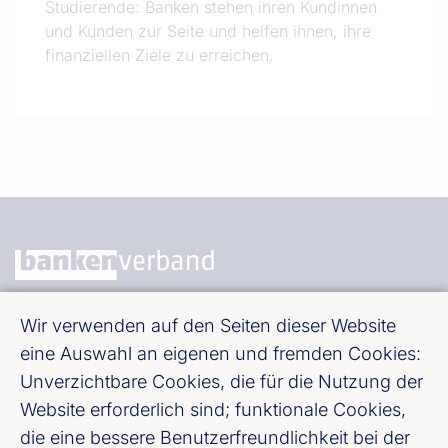
Studierende: Banken stehen ihren Kundinnen
und Kunden zur Seite und helfen ihnen, ihre
finanziellen Ziele zu erreichen.
Bundesverband deutscher Banken e. V.
Wir verwenden auf den Seiten dieser Website
eine Auswahl an eigenen und fremden Cookies:
Burgstraße 28, 10178 Berlin
Unverzichtbare Cookies, die für die Nutzung der
Website erforderlich sind; funktionale Cookies,
Fußzeile (Bankenverband)
Impressum
die eine bessere Benutzerfreundlichkeit bei der