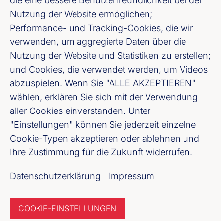
die eine bessere Benutzerfreundlichkeit bei der
Fußzeile (Bankenverband)
Impressum
Nutzung der Website ermöglichen;
Performance- und Tracking-Cookies, die wir
LinkedIn
verwenden, um aggregierte Daten über die
Nutzung der Website und Statistiken zu erstellen;
Youtube
und Cookies, die verwendet werden, um Videos
abzuspielen. Wenn Sie "ALLE AKZEPTIEREN"
Cookie-Einstellungen
wählen, erklären Sie sich mit der Verwendung
aller Cookies einverstanden. Unter
"Einstellungen" können Sie jederzeit einzelne
Datenschutz
Cookie-Typen akzeptieren oder ablehnen und
Ihre Zustimmung für die Zukunft widerrufen.
Unser Newsletter Angebot
Datenschutzerklärung
Impressum
Jetzt anmelden
COOKIE-EINSTELLUNGEN