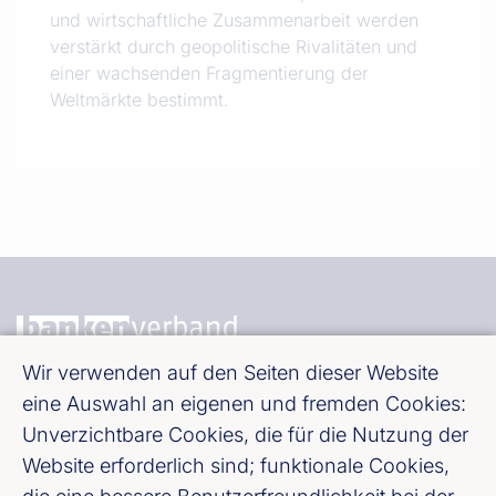
und wirtschaftliche Zusammenarbeit werden
verstärkt durch geopolitische Rivalitäten und
einer wachsenden Fragmentierung der
Weltmärkte bestimmt.
Wir verwenden auf den Seiten dieser Website
Bundesverband deutscher Banken e. V.
eine Auswahl an eigenen und fremden Cookies:
Burgstraße 28, 10178 Berlin
Unverzichtbare Cookies, die für die Nutzung der
Website erforderlich sind; funktionale Cookies,