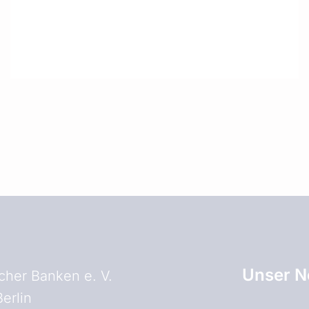
Unser N
her Banken e. V.
erlin