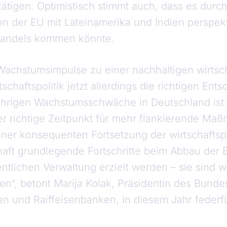
tigen. Optimistisch stimmt auch, dass es durch
 der EU mit Lateinamerika und Indien perspekt
andels kommen könnte.
Wachstumsimpulse zu einer nachhaltigen wirtsc
schaftspolitik jetzt allerdings die richtigen Ent
jährigen Wachstumsschwäche in Deutschland ist
r richtige Zeitpunkt für mehr flankierende Ma
ner konsequenten Fortsetzung der wirtschaftsp
haft grundlegende Fortschritte beim Abbau der B
fentlichen Verwaltung erzielt werden – sie sind 
onen“, betont Marija Kolak, Präsidentin des Bund
 und Raiffeisenbanken, in diesem Jahr federfü