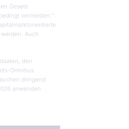
hen Gesetz
nbedingt vermeiden.“
italmarktorientierte
n werden. Auch
staaten, den
keits-Omnibus
rauchen dringend
r 2026 anwenden