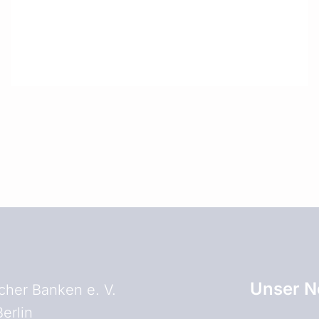
Unser N
her Banken e. V.
erlin