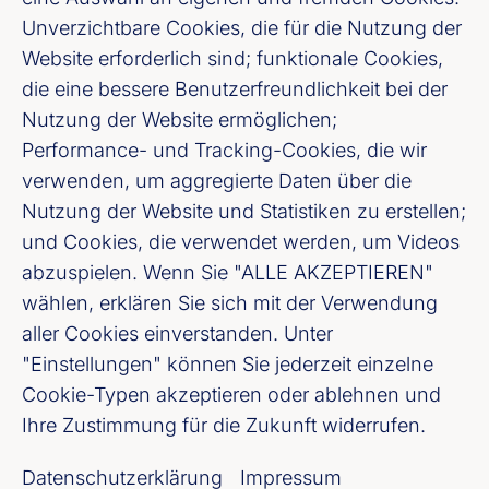
Unverzichtbare Cookies, die für die Nutzung der
Basierend auf den heutigen
Website erforderlich sind; funktionale Cookies,
die eine bessere Benutzerfreundlichkeit bei der
Geschäftsbeziehungen kennen
Nutzung der Website ermöglichen;
Geschäftsbanken den Bedarf der Kunden an
Performance- und Tracking-Cookies, die wir
digitalem Geld am besten – sowohl der
verwenden, um aggregierte Daten über die
Verbraucherinnen und Verbraucher als auch
Nutzung der Website und Statistiken zu erstellen;
der mit ihnen in Beziehung stehenden
und Cookies, die verwendet werden, um Videos
Unternehmen. An diesem Bedarf sollten
abzuspielen. Wenn Sie "ALLE AKZEPTIEREN"
sich die Anwendungsfälle für einen
wählen, erklären Sie sich mit der Verwendung
aller Cookies einverstanden. Unter
digitalen Euro ausrichten. Die Identifizierung
"Einstellungen" können Sie jederzeit einzelne
und Priorisierung von Anwendungsfällen
Cookie-Typen akzeptieren oder ablehnen und
sowie die sich daraus ergebende
Ihre Zustimmung für die Zukunft widerrufen.
technische Ausgestaltung der
Kundenangebote sollten daher den
Datenschutzerklärung
Impressum