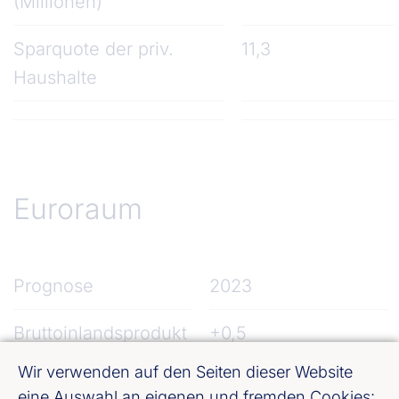
(Millionen)
Sparquote der priv.
11,3
Haushalte
Euroraum
Prognose
2023
Bruttoinlandsprodukt
+0,5
Wir verwenden auf den Seiten dieser Website
Entwicklung der
+5,4
eine Auswahl an eigenen und fremden Cookies: