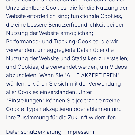
Verbraucherpreise
Unverzichtbare Cookies, die für die Nutzung der
Website erforderlich sind; funktionale Cookies,
Kerninflation
+4,9
die eine bessere Benutzerfreundlichkeit bei der
Nutzung der Website ermöglichen;
Arbeitslosenquote
6,5
Performance- und Tracking-Cookies, die wir
verwenden, um aggregierte Daten über die
Nutzung der Website und Statistiken zu erstellen;
und Cookies, die verwendet werden, um Videos
Finanzmarkt
abzuspielen. Wenn Sie "ALLE AKZEPTIEREN"
wählen, erklären Sie sich mit der Verwendung
aller Cookies einverstanden. Unter
Prognose
18. März 2024
"Einstellungen" können Sie jederzeit einzelne
Cookie-Typen akzeptieren oder ablehnen und
Wechselkurs
1,09
Ihre Zustimmung für die Zukunft widerrufen.
USD/EUR
Datenschutzerklärung
Impressum