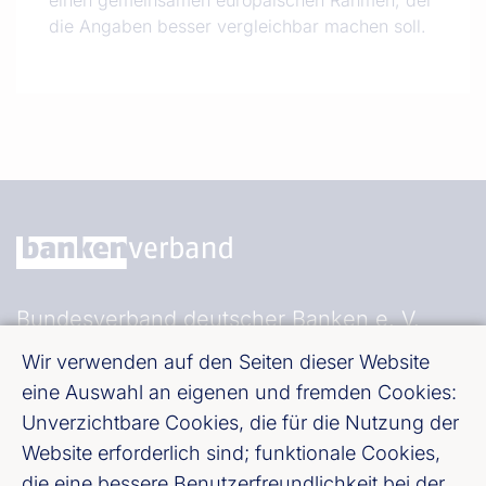
die Angaben besser vergleichbar machen soll.
Bundesverband deutscher Banken e. V.
Burgstraße 28, 10178 Berlin
Wir verwenden auf den Seiten dieser Website
eine Auswahl an eigenen und fremden Cookies:
Fußzeile (Bankenverband)
Impressum
Unverzichtbare Cookies, die für die Nutzung der
Website erforderlich sind; funktionale Cookies,
die eine bessere Benutzerfreundlichkeit bei der