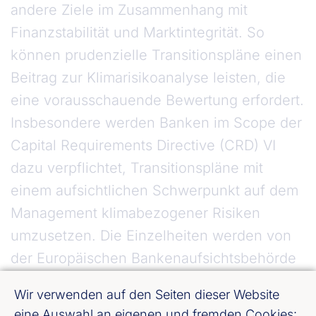
andere Ziele im Zusammenhang mit
Finanzstabilität und Marktintegrität. So
können prudenzielle Transitionspläne einen
Beitrag zur Klimarisikoanalyse leisten, die
eine vorausschauende Bewertung erfordert.
Insbesondere werden Banken im Scope der
Capital Requirements Directive (CRD) VI
dazu verpflichtet, Transitionspläne mit
einem aufsichtlichen Schwerpunkt auf dem
Management klimabezogener Risiken
umzusetzen. Die Einzelheiten werden von
der Europäischen Bankenaufsichtsbehörde
(EBA) festgelegt und die Pläne werden von
Wir verwenden auf den Seiten dieser Website
den zuständigen Behörden überprüft.
eine Auswahl an eigenen und fremden Cookies: