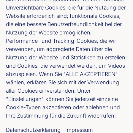
Was ist Good Practice bei der Erstellung von Tr
Unverzichtbare Cookies, die für die Nutzung der
Website erforderlich sind; funktionale Cookies,
Was ist Good Practice bei
die eine bessere Benutzerfreundlichkeit bei der
der Erstellung von
Nutzung der Website ermöglichen;
Performance- und Tracking-Cookies, die wir
Transitionsplänen?
verwenden, um aggregierte Daten über die
Nutzung der Website und Statistiken zu erstellen;
und Cookies, die verwendet werden, um Videos
Die verschiedenen Vorteile von Klima-
abzuspielen. Wenn Sie "ALLE AKZEPTIEREN"
Transitionsplänen liegen auf der Hand.
wählen, erklären Sie sich mit der Verwendung
Weniger klar ist, wie man sie erstellt bzw.
aller Cookies einverstanden. Unter
welche Informationen in einem glaubwürdig
"Einstellungen" können Sie jederzeit einzelne
und robusten Transformationsplan enthalten
Cookie-Typen akzeptieren oder ablehnen und
sein sollten. Im Folgenden wird vorgestellt,
Ihre Zustimmung für die Zukunft widerrufen.
welche Guidance es bereits gibt und was
Datenschutzerklärung
Impressum
Good-Practice-Maßnahmen für nicht-