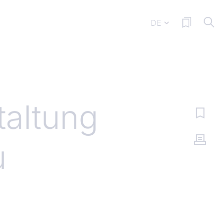
DE
taltung
u