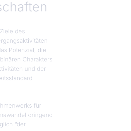
chaften
 Ziele des
rgangsaktivitäten
as Potenzial, die
 binären Charakters
tivitäten und der
eitsstandard
Rahmenwerks für
imawandel dringend
lich “der