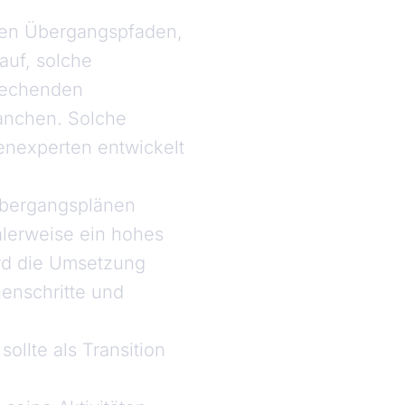
alen Übergangspfaden,
 auf, solche
prechenden
anchen. Solche
enexperten entwickelt
Übergangsplänen
alerweise ein hohes
rd die Umsetzung
henschritte und
llte als Transition