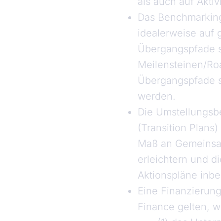
als auch auf Akti
Das Benchmarking 
idealerweise auf g
Übergangspfade s
Meilensteinen/Ro
Übergangspfade s
werden.
Die Umstellungsb
(Transition Plans
Maß an Gemeinsam
erleichtern und d
Aktionspläne inbeg
Eine Finanzierung
Finance gelten, 