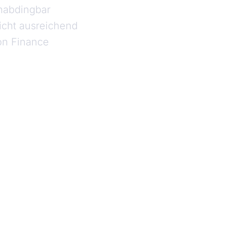
unabdingbar
nicht ausreichend
on Finance