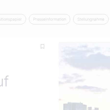
itionspapier
Presseinformation
Stellungnahme
uf