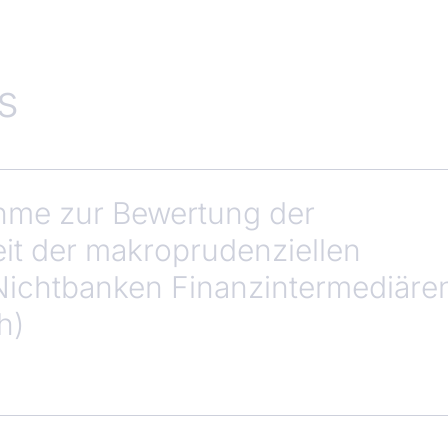
s
hme zur Bewertung der
t der makroprudenziellen
 Nichtbanken Finanzintermediäre
h)