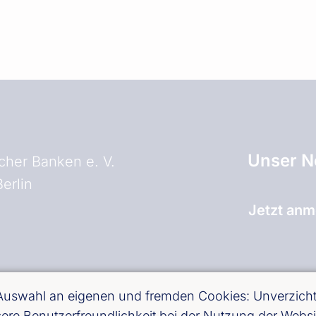
Unser N
her Banken e. V.
erlin
Jetzt anm
and)
 Auswahl an eigenen und fremden Cookies: Unverzichtb
essere Benutzerfreundlichkeit bei der Nutzung der Web