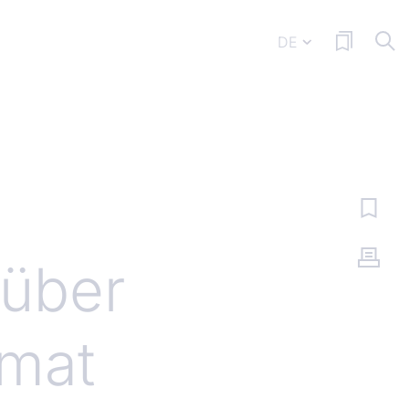
DE
 über
rmat