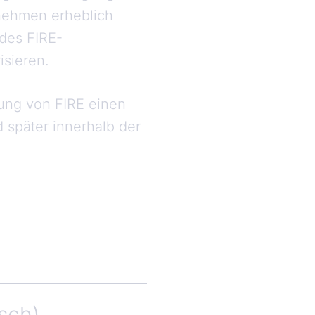
rnehmen erheblich
 des FIRE-
sieren.
hung von FIRE einen
 später innerhalb der
sch)