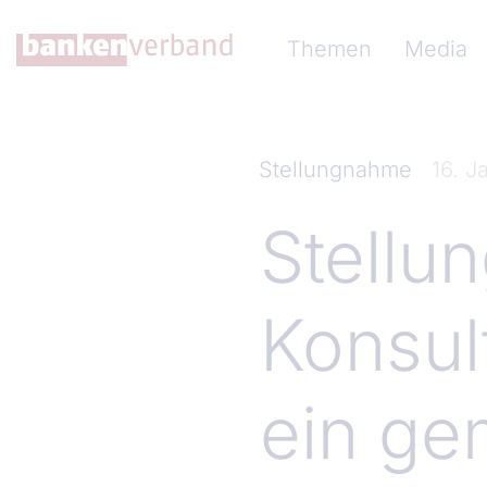
Direkt zum Inhalt
Hauptnavigation (Ba
Themen
Media
Stellungnahme
16. J
Stellu
Konsul
ein ge