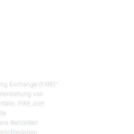
ting Exchange (FIRE)”
hterstattung von
älle. FIRE zielt
lle
rere Behörden
verschiedenen