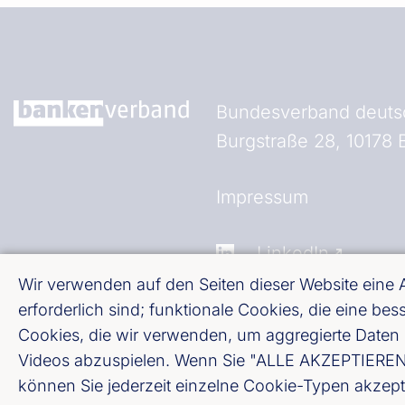
Bundesverband deutsc
Burgstraße 28, 10178 B
Fußzeile (Bankenverb
Impressum
LinkedIn
Wir verwenden auf den Seiten dieser Website eine
Youtube
erforderlich sind; funktionale Cookies, die eine b
Cookies, die wir verwenden, um aggregierte Daten 
Videos abzuspielen. Wenn Sie "ALLE AKZEPTIEREN" w
Cookie-Einstellungen
können Sie jederzeit einzelne Cookie-Typen akzept