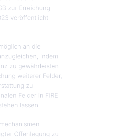
SB zur Erreichung
23 veröffentlicht
möglich an die
 anzugleichen, indem
enz zu gewährleisten
chung weiterer Felder,
rstattung zu
onalen Felder in FIRE
tehen lassen.
ollmechanismen
gter Offenlegung zu