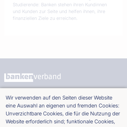
Studierende: Banken stehen ihren Kundinnen
und Kunden zur Seite und helfen ihnen, ihre
finanziellen Ziele zu erreichen.
Bundesverband deutscher Banken e. V.
Wir verwenden auf den Seiten dieser Website
Burgstraße 28, 10178 Berlin
eine Auswahl an eigenen und fremden Cookies:
Unverzichtbare Cookies, die für die Nutzung der
Fußzeile (Bankenverband)
Impressum
Website erforderlich sind; funktionale Cookies,