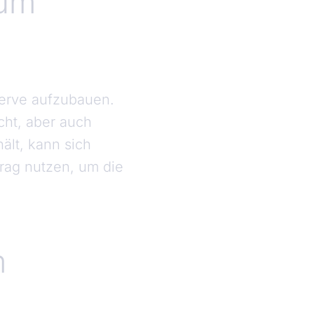
zum
serve aufzubauen.
cht, aber auch
lt, kann sich
rag nutzen, um die
m