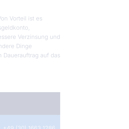
n Vorteil ist es
sgeldkonto,
bessere Verzinsung und
andere Dinge
n Dauerauftrag auf das
+49 (30) 1663 1286