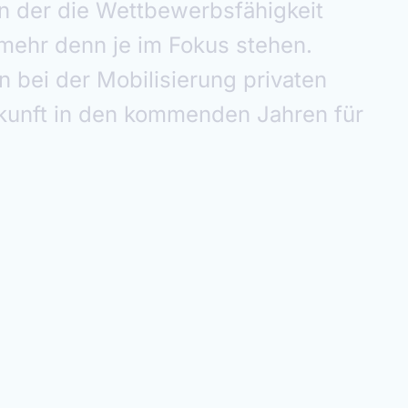
ing the future, with ambition,
ector, scalable cross border and
lise capital and drive growth,