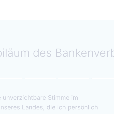
biläum des Bankenver
 of German Banks has helped shape
 sector at the heart of Europe’s