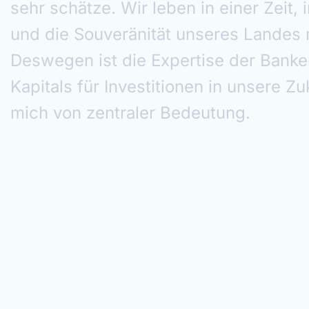
economy. I trust it will be equally driv
supporting a truly European banking s
anchored in financial stability, to mobi
innovation and competitiveness.