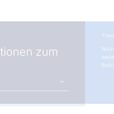
Them
ationen zum
Nutz
weit
Beitr