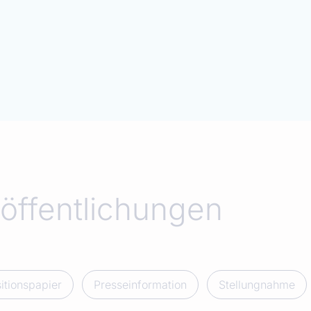
öffentlichungen
itionspapier
Presseinformation
Stellungnahme