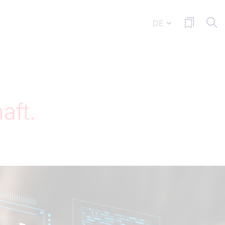
DE
aft.