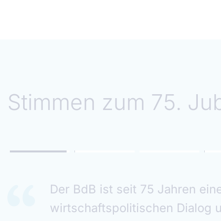
Stimmen zum 75. Ju
For 75 years, the Association
a resilient and stable financial