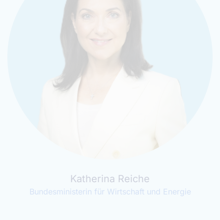
Maria Luís Albuquerque
European Commissioner for Financial Services and the
Savings and Investment Union